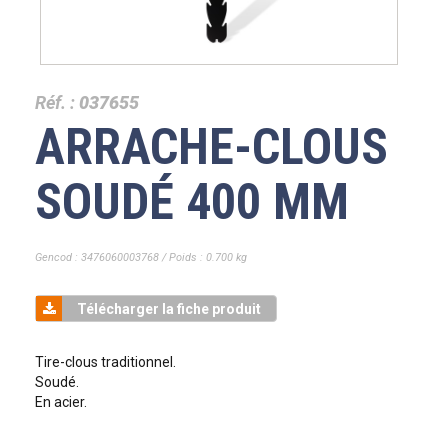
Réf. :
037655
ARRACHE-CLOUS
SOUDÉ 400 MM
Gencod : 3476060003768 / Poids : 0.700 kg
Télécharger la fiche produit
Tire-clous traditionnel.
Soudé.
En acier.