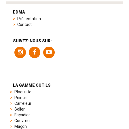
tag
heuer
EDMA
replica
Présentation
product
Contact
range
includes
a
SUIVEZ-NOUS SUR :
variety
of
models
to
suit
different
preferences,
from
LA GAMME OUTILS
sporty
Plaquiste
chronographs
Peintre
to
Carreleur
elegant
Solier
dress
Façadier
watches.
Couvreur
Each
Maçon