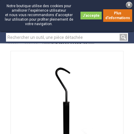
Notre boutique utilise des cookies pour
améliorer l'expérience utilisateur
Plus
et nous vous recommandons d'accepter
J'accepte
d'informations
0
0
leur utilisation pour profiter pleinement de
votre navigation.
Accueil
>
Couvreur
>
ARRACHE-CLOUS SOUDÉ 400 MM