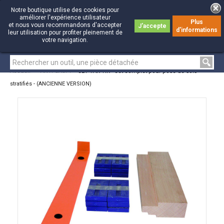
Notre boutique utilise des cookies pour
améliorer l'expérience utilisateur
Plus
et nous vous recommandons d'accepter
J'accepte
d'informations
0
0
leur utilisation pour profiter pleinement de
votre navigation.
Accueil
>
ANTI-GASPI
>
SET TAK-TIK - Set complet pour pose de sols
stratifiés - (ANCIENNE VERSION)