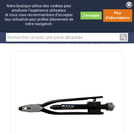
Notre boutique utilise des cookies pour
améliorer l'expérience utilisateur
Plus
et nous vous recommandons d'accepter
J'accepte
d'informations
0
0
leur utilisation pour profiter pleinement de
votre navigation.
Accueil
>
ANTI-GASPI
>
HURRICANE - Pince de torsion pour fils d'acier