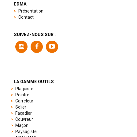
heuer
EDMA
replica
Présentation
product
Contact
range
includes
a
SUIVEZ-NOUS SUR :
variety
of
models
to
suit
different
preferences,
from
LA GAMME OUTILS
sporty
Plaquiste
chronographs
Peintre
to
Carreleur
elegant
Solier
dress
Façadier
watches.
Couvreur
Each
Maçon
model
Paysagiste
is