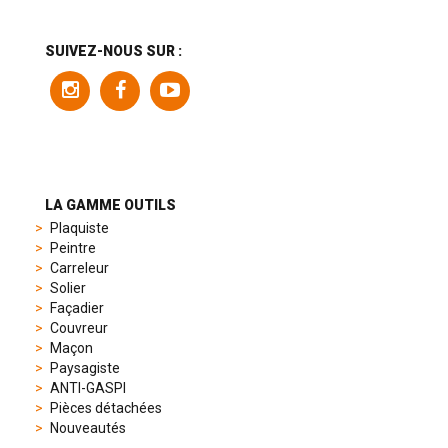
range
includes
a
SUIVEZ-NOUS SUR :
variety
of
models
to
suit
different
preferences,
from
LA GAMME OUTILS
sporty
Plaquiste
chronographs
Peintre
to
Carreleur
elegant
Solier
dress
Façadier
watches.
Couvreur
Each
Maçon
model
Paysagiste
is
ANTI-GASPI
chosen
Pièces détachées
for
Nouveautés
its