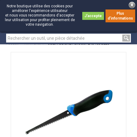
Notre boutique utilise des cookies pour
améliorer l'expérience utilisateur
Plus
et nous vous recommandons d'accepter
J'accepte
d'informations
0
0
leur utilisation pour profiter pleinement de
votre navigation.
Accueil
>
ANTI-GASPI
>
SCIE A GUICHET CROCOPLAC 150 BLEU