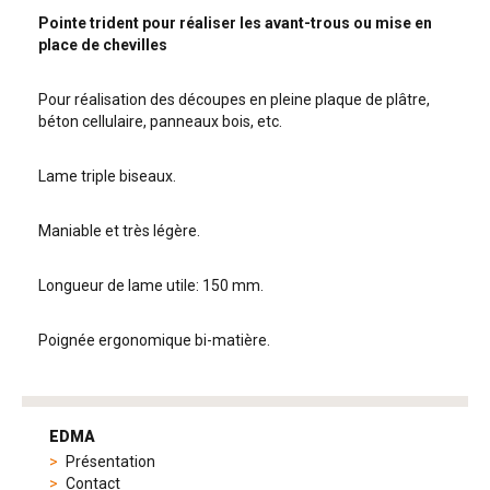
Pointe trident pour réaliser les avant-trous ou mise en
place de chevilles
Pour réalisation des découpes en pleine plaque de plâtre,
béton cellulaire, panneaux bois, etc.
Lame triple biseaux.
Maniable et très légère.
Longueur de lame utile: 150 mm.
Poignée ergonomique bi-matière.
tag
heuer
EDMA
replica
Présentation
product
Contact