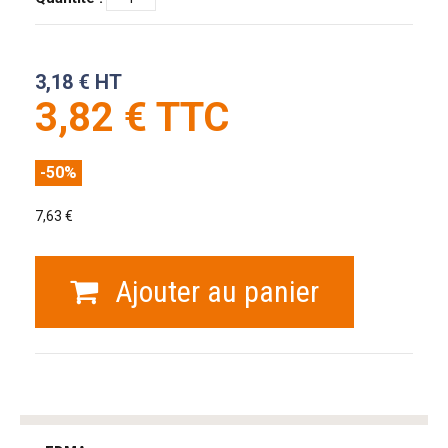
3,18 € HT
3,82 € TTC
-50%
7,63 €
Ajouter au panier
tag
heuer