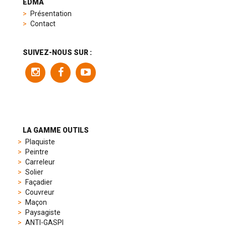
EDMA
replica
Présentation
product
Contact
range
includes
a
SUIVEZ-NOUS SUR :
variety
of
models
to
suit
different
preferences,
from
LA GAMME OUTILS
sporty
Plaquiste
chronographs
Peintre
to
Carreleur
elegant
Solier
dress
Façadier
watches.
Couvreur
Each
Maçon
model
Paysagiste
is
ANTI-GASPI