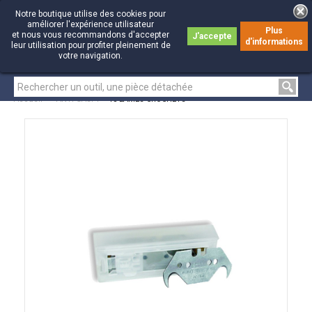
Notre boutique utilise des cookies pour
améliorer l'expérience utilisateur
Plus
et nous vous recommandons d'accepter
J'accepte
d'informations
0
0
leur utilisation pour profiter pleinement de
votre navigation.
Accueil
>
ANTI-GASPI
>
10 LAMES CROCHETS