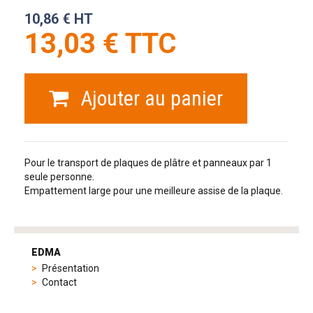
10,86 € HT
13,03 € TTC
Ajouter au panier
Pour le transport de plaques de plâtre et panneaux par 1
seule personne.
Empattement large pour une meilleure assise de la plaque.
tag
heuer
EDMA
replica
Présentation
product
Contact
range
includes