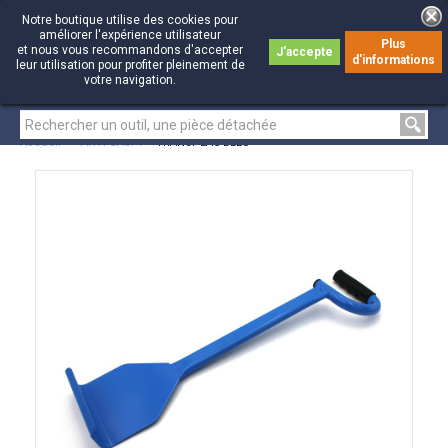
Notre boutique utilise des cookies pour
améliorer l'expérience utilisateur
Plus
et nous vous recommandons d'accepter
J'accepte
d'informations
0
0
leur utilisation pour profiter pleinement de
votre navigation.
Accueil
>
ANTI-GASPI
>
TRANSPLAC BLEU