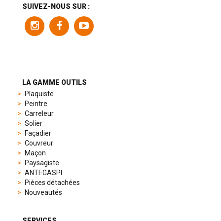
a
SUIVEZ-NOUS SUR :
variety
of
models
to
suit
different
preferences,
from
LA GAMME OUTILS
sporty
Plaquiste
chronographs
Peintre
to
Carreleur
elegant
Solier
dress
Façadier
watches.
Couvreur
Each
Maçon
model
Paysagiste
is
ANTI-GASPI
chosen
Pièces détachées
for
Nouveautés
its
popularity
and
SERVICES