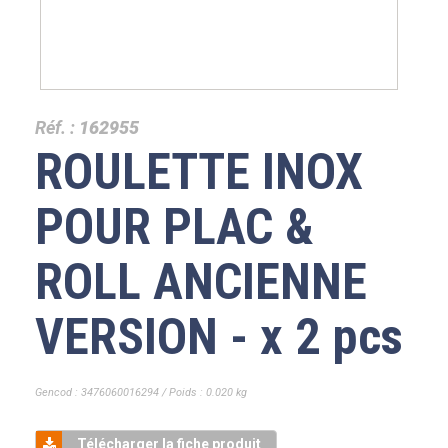
Réf. :
162955
ROULETTE INOX
POUR PLAC &
ROLL ANCIENNE
VERSION - x 2 pcs
Gencod : 3476060016294 / Poids : 0.020 kg
Télécharger la fiche produit