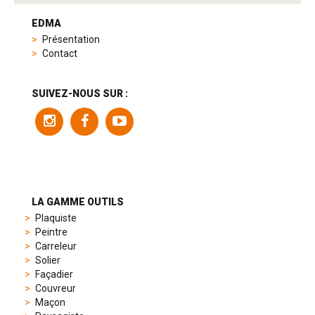
tag
heuer
EDMA
replica
Présentation
product
Contact
range
includes
a
SUIVEZ-NOUS SUR :
variety
of
models
to
suit
different
preferences,
from
LA GAMME OUTILS
sporty
Plaquiste
chronographs
Peintre
to
Carreleur
elegant
Solier
dress
Façadier
watches.
Couvreur
Each
Maçon
model