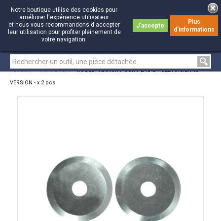
Notre boutique utilise des cookies pour
améliorer l'expérience utilisateur
Plus
et nous vous recommandons d'accepter
J'accepte
d'informations
0
0
leur utilisation pour profiter pleinement de
votre navigation.
Accueil
>
ANTI-GASPI
>
ROULETTE INOX POUR PLAC & ROLL ANCIENNE
VERSION - x 2 pcs