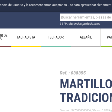
riencia de usuario y le recomendamos aceptar su uso para aprovechar plenament
1419 referencias profesionales
OR DE
FACHADISTA
TECHADOR
ALBAÑIL
PA
S
Ref. :
038355
MARTILLO
TRADICIO
Gencod : 3476060003836 / Peso : 0.800 kg