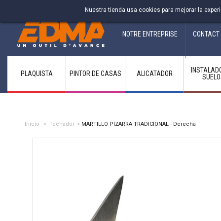
Fabricant francais depuis 1937
Nuestra tienda usa cookies para mejorar la expe
NOTRE ENTREPRISE
CONTACT
INSTALAD
PLAQUISTA
PINTOR DE CASAS
ALICATADOR
SUELO
Inicio
>
Techador
>
MARTILLO PIZARRA TRADICIONAL - Derecha