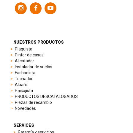
variety
of
models
to
suit
different
preferences,
from
NUESTROS PRODUCTOS
sporty
Plaquista
chronographs
Pintor de casas
to
Alicatador
elegant
Instalador de suelos
dress
Fachadista
watches.
Techador
Each
Albañil
model
Paisajista
is
PRODUCTOS DESCATALOGADOS
chosen
Piezas de recambio
for
Novedades
its
popularity
and
SERVICES
timeless
Garantía y servicios