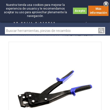
Nuestra tienda usa cookies para mejorar la
experiencia de usuario y le recomendamos
Más
Acepto
aceptar su uso para aprovechar plenamente la
información
0
0
navegación.
Inicio
>
PRODUCTOS DESCATALOGADOS
>
PROFIL PINCE A SERTIR