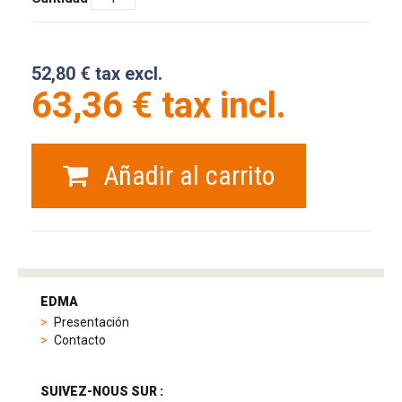
52,80 € tax excl.
63,36 € tax incl.
Añadir al carrito
tag
heuer
EDMA
replica
Presentación
product
Contacto
range
includes
a
SUIVEZ-NOUS SUR :