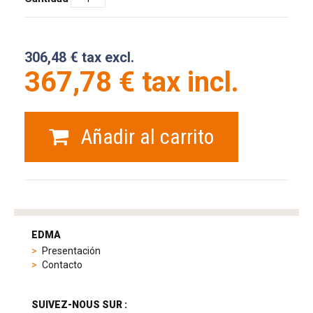
306,48 € tax excl.
367,78 € tax incl.
Añadir al carrito
tag
heuer
EDMA
replica
Presentación
product
Contacto
range
includes
a
SUIVEZ-NOUS SUR :