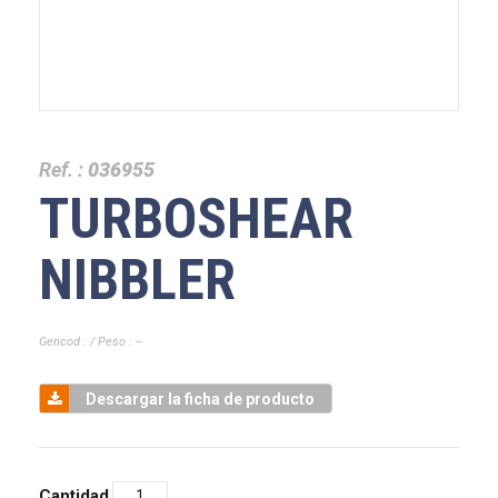
Ref. :
036955
TURBOSHEAR
NIBBLER
Gencod : / Peso : --
Descargar la ficha de producto
Cantidad