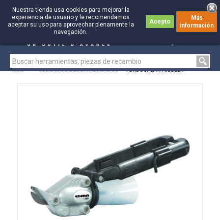
Nuestra tienda usa cookies para mejorar la
experiencia de usuario y le recomendamos
Más
Acepto
aceptar su uso para aprovechar plenamente la
información
0
0
navegación.
Inicio
>
PRODUCTOS DESCATALOGADOS
>
TURBOSHEAR NIBBLER