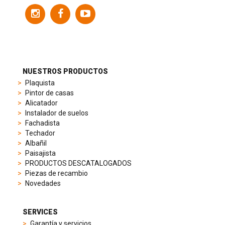
variety
of
models
to
suit
different
preferences,
from
NUESTROS PRODUCTOS
sporty
Plaquista
chronographs
Pintor de casas
to
Alicatador
elegant
Instalador de suelos
dress
Fachadista
watches.
Techador
Each
Albañil
model
Paisajista
is
PRODUCTOS DESCATALOGADOS
chosen
Piezas de recambio
for
Novedades
its
popularity
and
SERVICES
timeless
Garantía y servicios