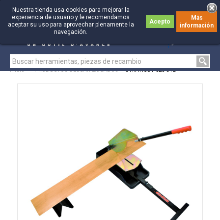
Nuestra tienda usa cookies para mejorar la
experiencia de usuario y le recomendamos
Más
Acepto
aceptar su uso para aprovechar plenamente la
información
0
0
navegación.
Inicio
>
PRODUCTOS DESCATALOGADOS
>
STRATICUT 320 STD