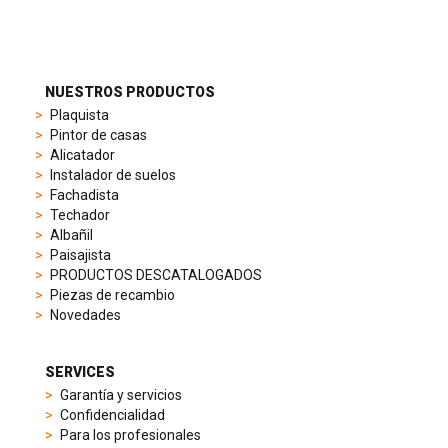
to
suit
different
preferences,
from
NUESTROS PRODUCTOS
sporty
Plaquista
chronographs
Pintor de casas
to
Alicatador
elegant
Instalador de suelos
dress
Fachadista
watches.
Techador
Each
Albañil
model
Paisajista
is
PRODUCTOS DESCATALOGADOS
chosen
Piezas de recambio
for
Novedades
its
popularity
and
SERVICES
timeless
Garantía y servicios
appeal,
Confidencialidad
then
Para los profesionales