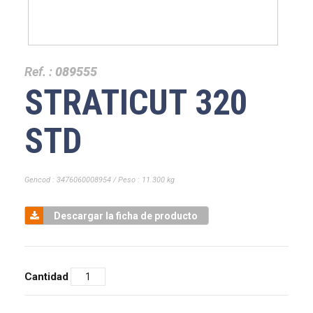
Ref. :
089555
STRATICUT 320
STD
Gencod : 3476060008954 / Peso : 11.300 kg
Descargar la ficha de producto
Cantidad