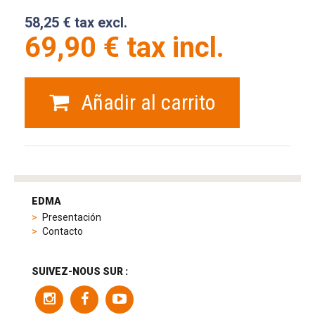
58,25 € tax excl.
69,90 € tax incl.
Añadir al carrito
tag
heuer
EDMA
replica
Presentación
product
Contacto
range
includes
a
SUIVEZ-NOUS SUR :
variety
of
models