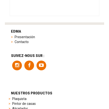
tag
heuer
EDMA
replica
Presentación
product
Contacto
range
includes
a
SUIVEZ-NOUS SUR :
variety
of
models
to
suit
different
preferences,
from
NUESTROS PRODUCTOS
sporty
Plaquista
chronographs
Pintor de casas
to
Alicatador