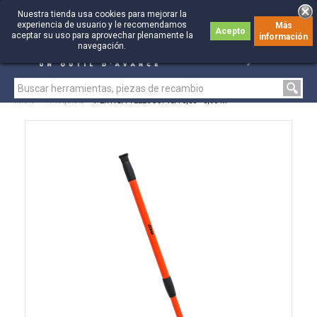
Nuestra tienda usa cookies para mejorar la
experiencia de usuario y le recomendamos
Más
Acepto
aceptar su uso para aprovechar plenamente la
información
0
0
navegación.
Inicio
>
Plaquista
>
PÉRTIGA TELESCÓPICA 0,55 - 0,90 M