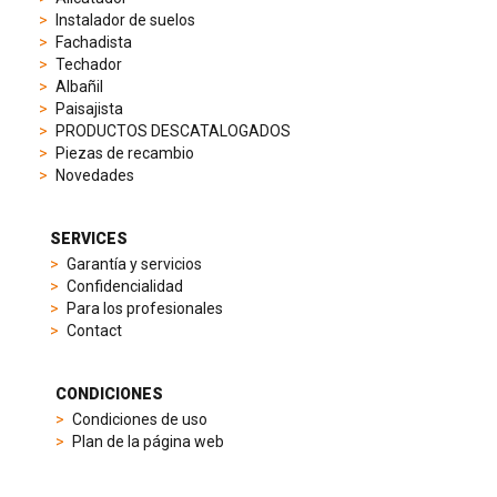
elegant
Instalador de suelos
dress
Fachadista
watches.
Techador
Each
Albañil
model
Paisajista
is
PRODUCTOS DESCATALOGADOS
chosen
Piezas de recambio
for
Novedades
its
popularity
and
SERVICES
timeless
Garantía y servicios
appeal,
Confidencialidad
then
Para los profesionales
recreated
Contact
using
careful
measurements
CONDICIONES
and
Condiciones de uso
durable
Plan de la página web
materials
to