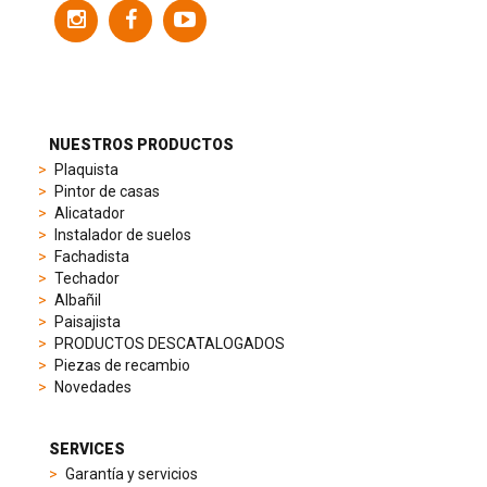
of
models
to
suit
different
preferences,
from
NUESTROS PRODUCTOS
sporty
Plaquista
chronographs
Pintor de casas
to
Alicatador
elegant
Instalador de suelos
dress
Fachadista
watches.
Techador
Each
Albañil
model
Paisajista
is
PRODUCTOS DESCATALOGADOS
chosen
Piezas de recambio
for
Novedades
its
popularity
and
SERVICES
timeless
Garantía y servicios