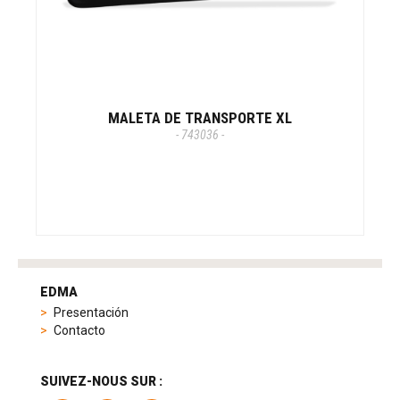
MALETA DE TRANSPORTE XL
- 743036 -
tag
heuer
EDMA
replica
Presentación
product
Contacto
range
includes
a
SUIVEZ-NOUS SUR :
variety