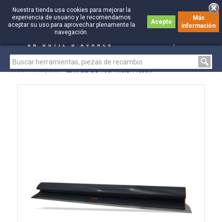
Nuestra tienda usa cookies para mejorar la
experiencia de usuario y le recomendamos
Más
Acepto
aceptar su uso para aprovechar plenamente la
información
0
0
navegación.
Inicio
>
Plaquista
>
EDMABLADE HOJA RÍGIDA 100CM