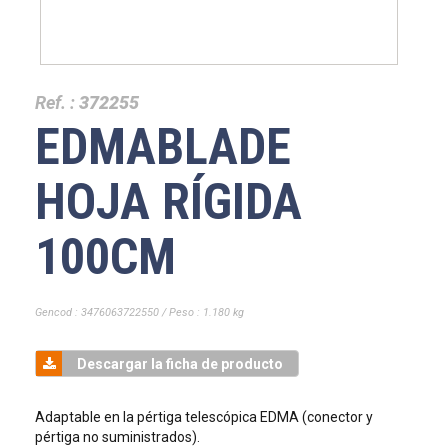
Ref. :
372255
EDMABLADE
HOJA RÍGIDA
100CM
Gencod : 3476063722550 / Peso : 1.180 kg
Descargar la ficha de producto
Adaptable en la pértiga telescópica EDMA (conector y
pértiga no suministrados).