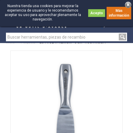
Nuestra tienda usa cookies para mejorar la
experiencia de usuario y le recomendamos
Más
Acepto
aceptar su uso para aprovechar plenamente la
información
0
0
navegación.
Inicio
>
Plaquista
>
ESPÁTULA PREMIUM - 5 CM - HOJA RÍGIDA