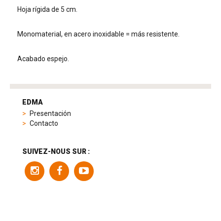
Hoja rígida de 5 cm.
Monomaterial, en acero inoxidable = más resistente.
Acabado espejo.
tag
heuer
EDMA
replica
Presentación
product
Contacto
range
includes
a
SUIVEZ-NOUS SUR :
variety
of
models
to
suit
different
preferences,