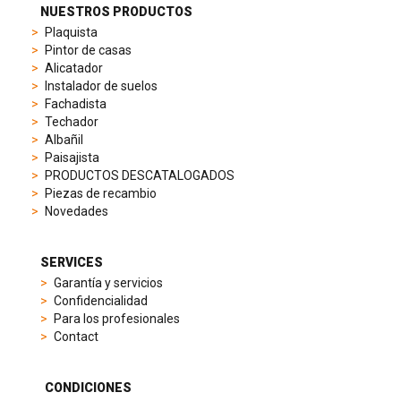
from
NUESTROS PRODUCTOS
sporty
Plaquista
chronographs
Pintor de casas
to
Alicatador
elegant
Instalador de suelos
dress
Fachadista
watches.
Techador
Each
Albañil
model
Paisajista
is
PRODUCTOS DESCATALOGADOS
chosen
Piezas de recambio
for
Novedades
its
popularity
and
SERVICES
timeless
Garantía y servicios
appeal,
Confidencialidad
then
Para los profesionales
recreated
Contact
using
careful
measurements
CONDICIONES