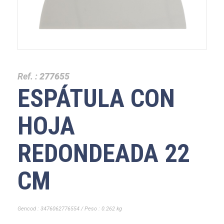
Ref. :
277655
ESPÁTULA CON
HOJA
REDONDEADA 22
CM
Gencod : 3476062776554 / Peso : 0.262 kg