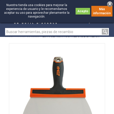
Nuestra tienda usa cookies para mejorar la
experiencia de usuario y le recomendamos
Más
Acepto
aceptar su uso para aprovechar plenamente la
información
0
0
navegación.
Inicio
>
Pintor de casas
>
ESPÁTULA CON HOJA REDONDEADA 22 CM