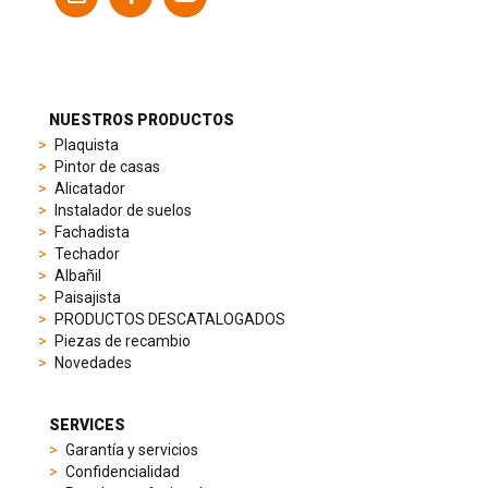
models
to
suit
different
preferences,
from
NUESTROS PRODUCTOS
sporty
Plaquista
chronographs
Pintor de casas
to
Alicatador
elegant
Instalador de suelos
dress
Fachadista
watches.
Techador
Each
Albañil
model
Paisajista
is
PRODUCTOS DESCATALOGADOS
chosen
Piezas de recambio
for
Novedades
its
popularity
and
SERVICES
timeless
Garantía y servicios
appeal,
Confidencialidad