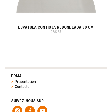
ESPÁTULA CON HOJA REDONDEADA 30 CM
- 278255 -
tag
heuer
EDMA
replica
Presentación
product
Contacto
range
includes
a
SUIVEZ-NOUS SUR :
variety
of