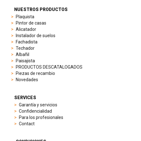
preferences,
from
NUESTROS PRODUCTOS
sporty
Plaquista
chronographs
Pintor de casas
to
Alicatador
elegant
Instalador de suelos
dress
Fachadista
watches.
Techador
Each
Albañil
model
Paisajista
is
PRODUCTOS DESCATALOGADOS
chosen
Piezas de recambio
for
Novedades
its
popularity
and
SERVICES
timeless
Garantía y servicios
appeal,
Confidencialidad
then
Para los profesionales
recreated
Contact
using
careful