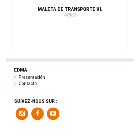
MALETA DE TRANSPORTE XL
- 743036 -
tag
heuer
EDMA
replica
Presentación
product
Contacto
range
includes
a
SUIVEZ-NOUS SUR :
variety
of
models
to
suit
different