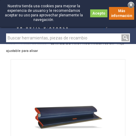
Nuestra tienda usa cookies para mejorar la
experiencia de usuario y le recomendamos
Más
Acepto
aceptar su uso para aprovechar plenamente la
información
0
0
navegación.
Inicio
>
Pintor de casas
>
EDMABLADE TWIST HOJA RÍGIDA 60 CM - Hoja
ajustable para alisar