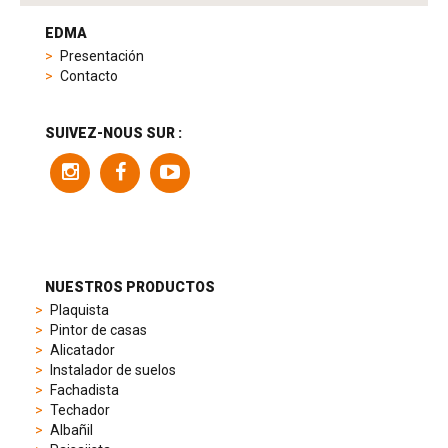
tag
heuer
EDMA
replica
Presentación
product
Contacto
range
includes
a
SUIVEZ-NOUS SUR :
variety
of
models
to
suit
different
preferences,
from
NUESTROS PRODUCTOS
sporty
Plaquista
chronographs
Pintor de casas
to
Alicatador
elegant
Instalador de suelos
dress
Fachadista
watches.
Techador
Each
Albañil
model