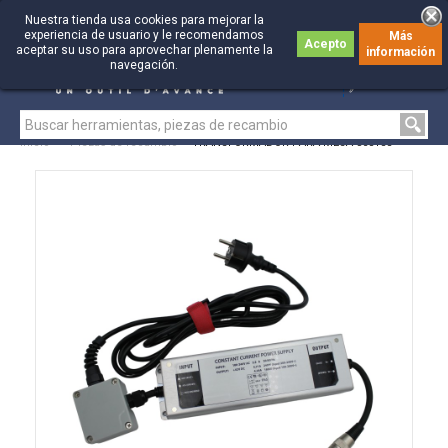
Nuestra tienda usa cookies para mejorar la
experiencia de usuario y le recomendamos
Más
Acepto
aceptar su uso para aprovechar plenamente la
información
0
0
navegación.
Inicio
>
Piezas de recambio
>
TRANSFORMADOR PARA MESA 368155