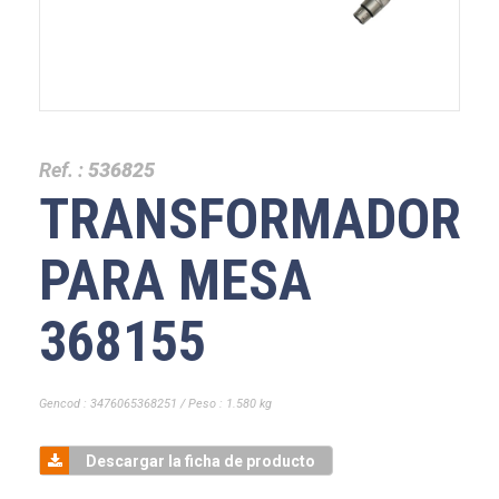
Ref. :
536825
TRANSFORMADOR
PARA MESA
368155
Gencod : 3476065368251 / Peso : 1.580 kg
Descargar la ficha de producto