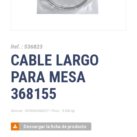
Ref. :
536823
CABLE LARGO
PARA MESA
368155
Gencod : 3476065368237 / Peso : 0.006 kg
Descargar la ficha de producto