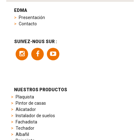
tag
heuer
EDMA
replica
Presentación
product
Contacto
range
includes
a
SUIVEZ-NOUS SUR :
variety
of
models
to
suit
different
preferences,
from
NUESTROS PRODUCTOS
sporty
Plaquista
chronographs
Pintor de casas
to
Alicatador
elegant
Instalador de suelos
dress
Fachadista
watches.
Techador
Each
Albañil
model