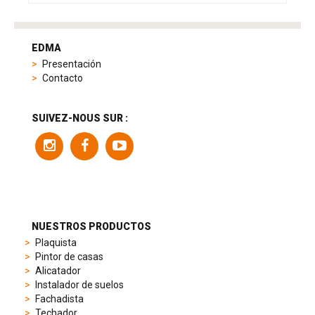
tag
heuer
EDMA
replica
Presentación
product
Contacto
range
includes
a
SUIVEZ-NOUS SUR :
variety
of
models
to
suit
different
preferences,
from
NUESTROS PRODUCTOS
sporty
Plaquista
chronographs
Pintor de casas
to
Alicatador
elegant
Instalador de suelos
dress
Fachadista
watches.
Techador