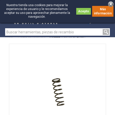
Nuestra tienda usa cookies para mejorar la
experiencia de usuario y le recomendamos
Más
Acepto
aceptar su uso para aprovechar plenamente la
información
0
0
navegación.
Inicio
>
Piezas de recambio
>
MUELLE PARA MASTERCUT