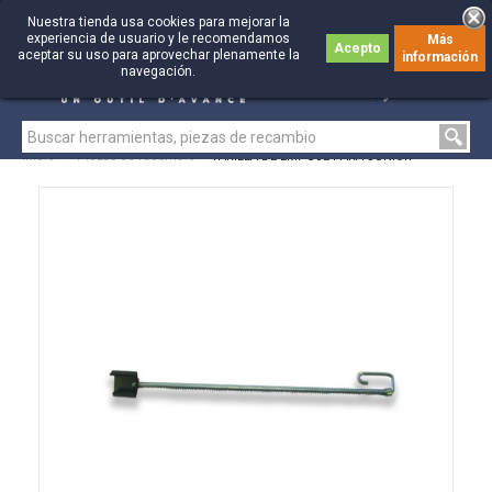
Nuestra tienda usa cookies para mejorar la
experiencia de usuario y le recomendamos
Más
Acepto
aceptar su uso para aprovechar plenamente la
información
0
0
navegación.
Inicio
>
Piezas de recambio
>
VARILLA DE EMPUJE PARA JUNIOR