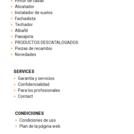
Pintor de casas
to
Alicatador
elegant
Instalador de suelos
dress
Fachadista
watches.
Techador
Each
Albañil
model
Paisajista
is
PRODUCTOS DESCATALOGADOS
chosen
Piezas de recambio
for
Novedades
its
popularity
and
SERVICES
timeless
Garantía y servicios
appeal,
Confidencialidad
then
Para los profesionales
recreated
Contact
using
careful
measurements
CONDICIONES
and
Condiciones de uso
durable
Plan de la página web
materials