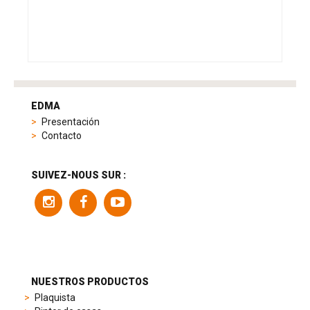
tag
heuer
EDMA
replica
Presentación
product
Contacto
range
includes
a
SUIVEZ-NOUS SUR :
variety
of
models
to
suit
different
preferences,
from
NUESTROS PRODUCTOS
sporty
Plaquista
chronographs