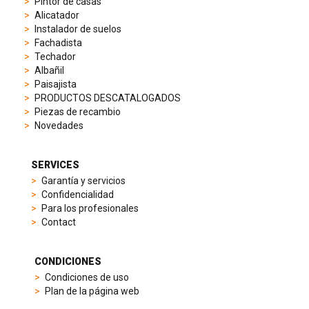
Pintor de casas
to
Alicatador
elegant
Instalador de suelos
dress
Fachadista
watches.
Techador
Each
Albañil
model
Paisajista
is
PRODUCTOS DESCATALOGADOS
chosen
Piezas de recambio
for
Novedades
its
popularity
and
SERVICES
timeless
Garantía y servicios
appeal,
Confidencialidad
then
Para los profesionales
recreated
Contact
using
careful
measurements
CONDICIONES
and
Condiciones de uso
durable
Plan de la página web
materials