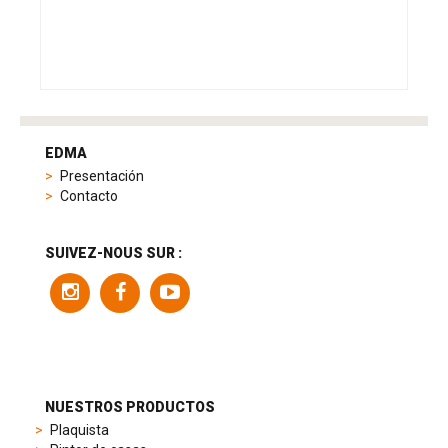
tag
heuer
EDMA
replica
Presentación
product
Contacto
range
includes
a
SUIVEZ-NOUS SUR :
variety
of
models
to
suit
different
preferences,
from
NUESTROS PRODUCTOS
sporty
Plaquista
chronographs