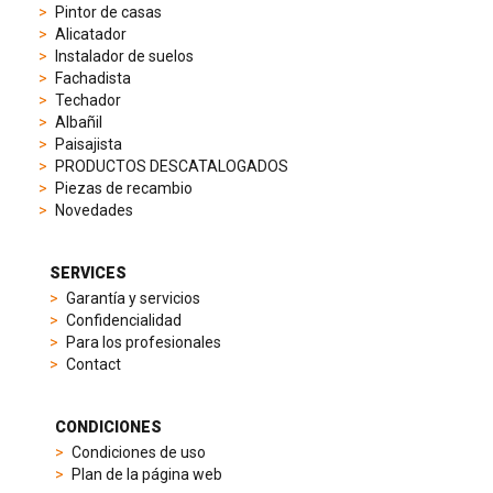
chronographs
Pintor de casas
to
Alicatador
elegant
Instalador de suelos
dress
Fachadista
watches.
Techador
Each
Albañil
model
Paisajista
is
PRODUCTOS DESCATALOGADOS
chosen
Piezas de recambio
for
Novedades
its
popularity
and
SERVICES
timeless
Garantía y servicios
appeal,
Confidencialidad
then
Para los profesionales
recreated
Contact
using
careful
measurements
CONDICIONES
and
Condiciones de uso
durable
Plan de la página web
materials