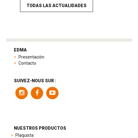
TODAS LAS ACTUALIDADES
tag
heuer
EDMA
replica
Presentación
product
Contacto
range
includes
a
SUIVEZ-NOUS SUR :
variety
of
models
to
suit
different
preferences,
from
NUESTROS PRODUCTOS
sporty
Plaquista