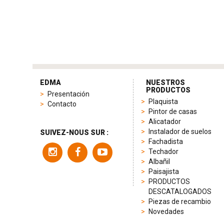
tag
heuer
EDMA
NUESTROS
replica
PRODUCTOS
Presentación
product
Plaquista
Contacto
range
Pintor de casas
includes
Alicatador
a
Instalador de suelos
SUIVEZ-NOUS SUR :
variety
Fachadista
of
Techador
models
Albañil
to
Paisajista
suit
PRODUCTOS
different
DESCATALOGADOS
preferences,
Piezas de recambio
from
Novedades
sporty