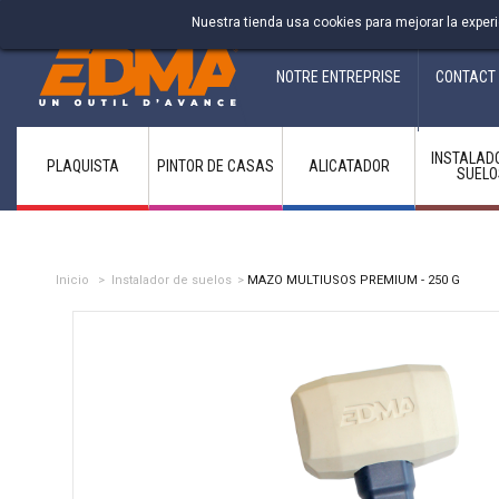
Fabricant francais depuis 1937
Nuestra tienda usa cookies para mejorar la expe
NOTRE ENTREPRISE
CONTACT
INSTALAD
PLAQUISTA
PINTOR DE CASAS
ALICATADOR
SUELO
Inicio
>
Instalador de suelos
>
MAZO MULTIUSOS PREMIUM - 250 G