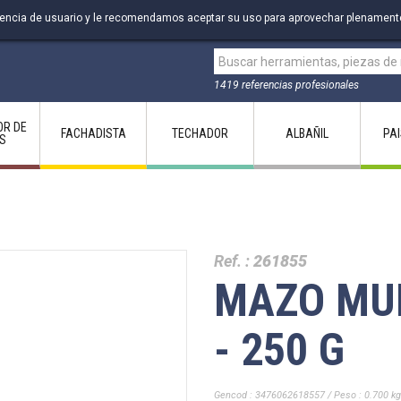
riencia de usuario y le recomendamos aceptar su uso para aprovechar plenament
1419 referencias profesionales
OR DE
FACHADISTA
TECHADOR
ALBAÑIL
PA
S
Ref. :
261855
MAZO MU
- 250 G
Gencod : 3476062618557 / Peso : 0.700 kg