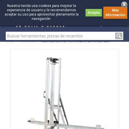
Nuestra tienda usa cookies para mejorar la
experiencia de usuario y le recomendamos
Más
Acepto
aceptar su uso para aprovechar plenamente la
información
0
0
navegación.
Inicio
>
Fachadista
>
MESA DE CORTE PARA AISLANTES MINERALES