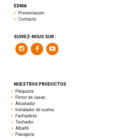
heuer
EDMA
replica
Presentación
product
Contacto
range
includes
a
SUIVEZ-NOUS SUR :
variety
of
models
to
suit
different
preferences,
from
NUESTROS PRODUCTOS
sporty
Plaquista
chronographs
Pintor de casas
to
Alicatador
elegant
Instalador de suelos
dress
Fachadista
watches.
Techador
Each
Albañil
model
Paisajista