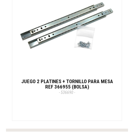
JUEGO 2 PLATINES + TORNILLO PARA MESA
REF 366955 (BOLSA)
- 536690 -
tag