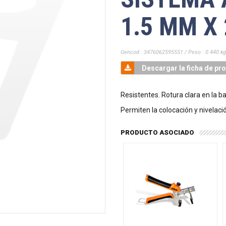
1.5 MM X
Gencod : 3476062595551 / Peso : 0.440 kg
Descargar la ficha de pr
Resistentes. Rotura clara en la ba
Permiten la colocación y nivelac
PRODUCTO ASOCIADO