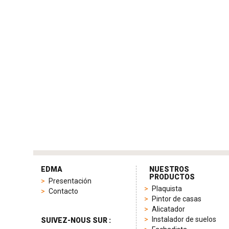
tag
heuer
EDMA
NUESTROS
replica
PRODUCTOS
Presentación
product
Plaquista
Contacto
range
Pintor de casas
includes
Alicatador
a
Instalador de suelos
SUIVEZ-NOUS SUR :
variety