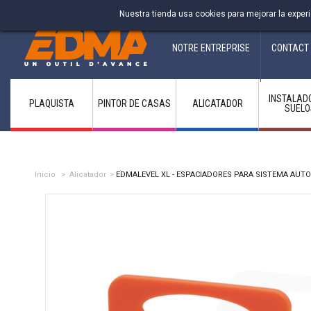
Fabricant francais depuis 1937
Nuestra tienda usa cookies para mejorar la expe
NOTRE ENTREPRISE
CONTACT
INSTALAD
PLAQUISTA
PINTOR DE CASAS
ALICATADOR
SUELO
Inicio
>
Alicatador
>
EDMALEVEL XL - ESPACIADORES PARA SISTEMA AUTON