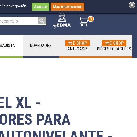
e la navegación.
Acepto
Más información
0
0
E-SHOP
E-SHOP
ISAJISTA
NOVEDADES
ANTI-GASPI
PIÈCES DÉTACHÉES
L XL -
ORES PARA
AUTONIVELANTE -