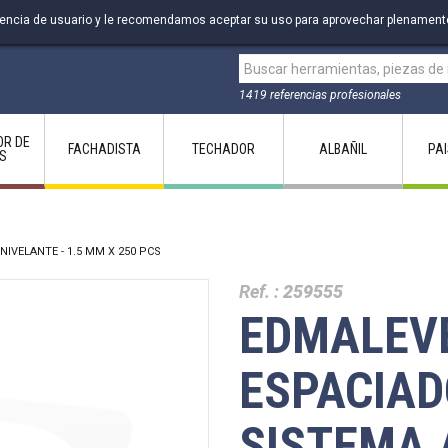
riencia de usuario y le recomendamos aceptar su uso para aprovechar plenament
1419 referencias profesionales
OR DE
FACHADISTA
TECHADOR
ALBAÑIL
PA
S
IVELANTE - 1.5 MM X 250 PCS
Ref. :
259555
EDMALEVE
ESPACIAD
SISTEMA 