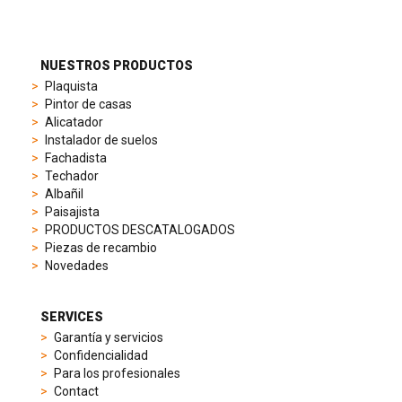
suit
different
preferences,
from
NUESTROS PRODUCTOS
sporty
Plaquista
chronographs
Pintor de casas
to
Alicatador
elegant
Instalador de suelos
dress
Fachadista
watches.
Techador
Each
Albañil
model
Paisajista
is
PRODUCTOS DESCATALOGADOS
chosen
Piezas de recambio
for
Novedades
its
popularity
and
SERVICES
timeless
Garantía y servicios
appeal,
Confidencialidad
then
Para los profesionales
recreated
Contact