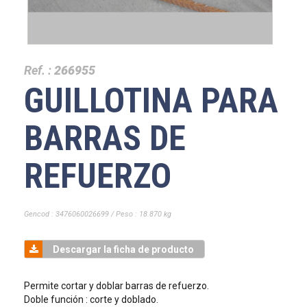
Ref. :
266955
GUILLOTINA PARA
BARRAS DE
REFUERZO
Gencod : 3476060026699 / Peso : 18.870 kg
Descargar la ficha de producto
Permite cortar y doblar barras de refuerzo.
Doble función : corte y doblado.