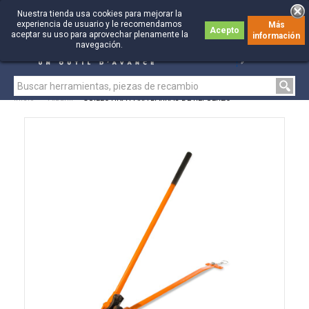
Nuestra tienda usa cookies para mejorar la
experiencia de usuario y le recomendamos
Más
Acepto
aceptar su uso para aprovechar plenamente la
información
0
0
navegación.
Inicio
>
Albañil
>
GUILLOTINA PARA BARRAS DE REFUERZO