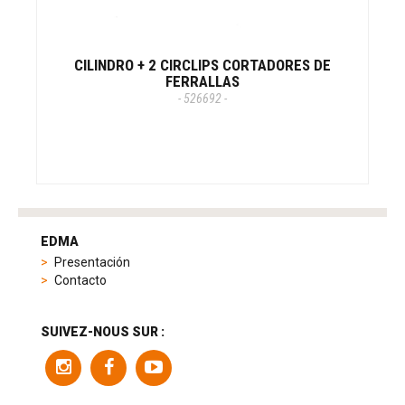
CILINDRO + 2 CIRCLIPS CORTADORES DE
FERRALLAS
- 526692 -
tag
heuer
EDMA
replica
Presentación
product
Contacto
range
includes
a
SUIVEZ-NOUS SUR :
variety
of
models
to