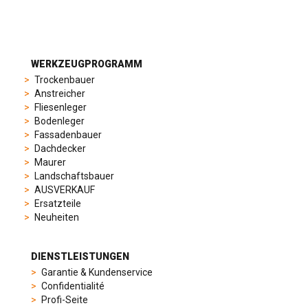
to
suit
different
preferences,
from
WERKZEUGPROGRAMM
sporty
Trockenbauer
chronographs
Anstreicher
to
Fliesenleger
elegant
Bodenleger
dress
Fassadenbauer
watches.
Dachdecker
Each
Maurer
model
Landschaftsbauer
is
AUSVERKAUF
chosen
Ersatzteile
for
Neuheiten
its
popularity
and
DIENSTLEISTUNGEN
timeless
Garantie & Kundenservice
appeal,
Confidentialité
then
Profi-Seite