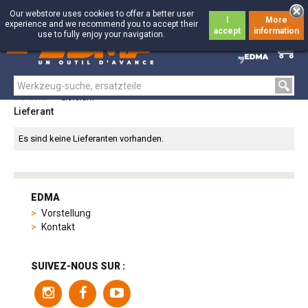
Our webstore uses cookies to offer a better user
I
More
experience and we recommend you to accept their
accept
information
use to fully enjoy your navigation.
0
0
Startseite
>
Lieferant
Lieferant
Es sind keine Lieferanten vorhanden.
tag
heuer
EDMA
replica
Vorstellung
product
Kontakt
range
includes
a
SUIVEZ-NOUS SUR :
variety
of
models