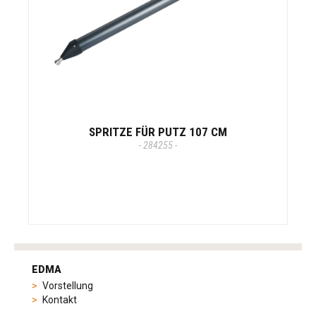
SPRITZE FÜR PUTZ 107 CM
- 284255 -
tag
heuer
EDMA
replica
Vorstellung
product
Kontakt
range