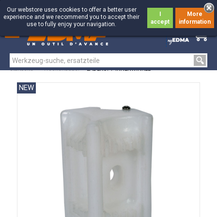
Our webstore uses cookies to offer a better user
I
More
experience and we recommend you to accept their
accept
information
use to fully enjoy your navigation.
0
0
Startseite
>
Trockenbauer
>
LADEKOPF INNENWINKEL
NEW