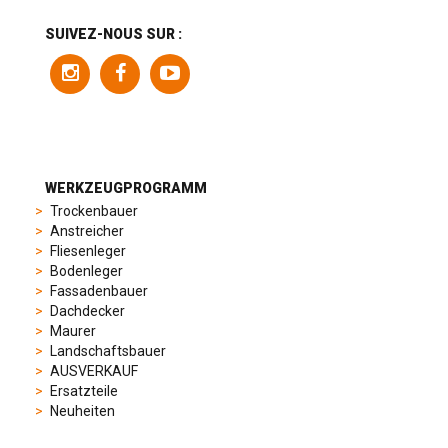
includes
a
SUIVEZ-NOUS SUR :
variety
of
models
to
suit
different
preferences,
from
WERKZEUGPROGRAMM
sporty
Trockenbauer
chronographs
Anstreicher
to
Fliesenleger
elegant
Bodenleger
dress
Fassadenbauer
watches.
Dachdecker
Each
Maurer
model
Landschaftsbauer
is
AUSVERKAUF
chosen
Ersatzteile
for
Neuheiten
its
popularity