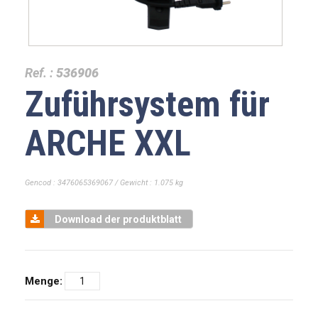
Ref. :
536906
Zuführsystem für
ARCHE XXL
Gencod : 3476065369067 / Gewicht : 1.075 kg
Download der produktblatt
Menge: