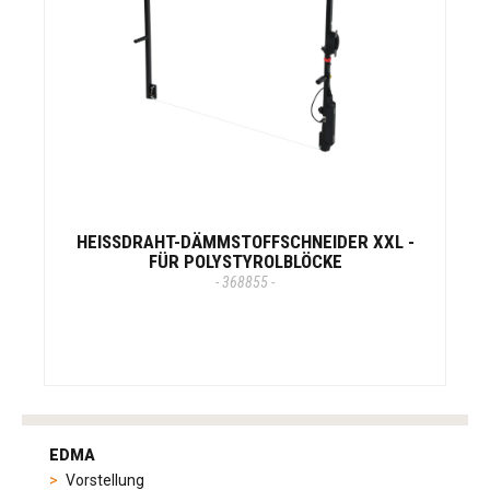
HEISSDRAHT-DÄMMSTOFFSCHNEIDER XXL -
FÜR POLYSTYROLBLÖCKE
- 368855 -
tag
heuer
EDMA
replica
Vorstellung