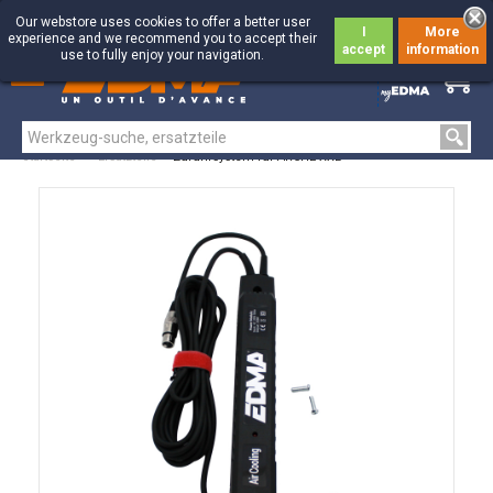
Our webstore uses cookies to offer a better user
I
More
experience and we recommend you to accept their
accept
information
use to fully enjoy your navigation.
0
0
Startseite
>
Ersatzteile
>
Zuführsystem für ARCHE XXL