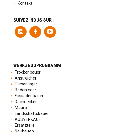
product
Kontakt
range
includes
a
SUIVEZ-NOUS SUR :
variety
of
models
to
suit
different
preferences,
from
WERKZEUGPROGRAMM
sporty
Trockenbauer
chronographs
Anstreicher
to
Fliesenleger
elegant
Bodenleger
dress
Fassadenbauer
watches.
Dachdecker
Each
Maurer
model
Landschaftsbauer
is
AUSVERKAUF
chosen
Ersatzteile
for
Neuheiten