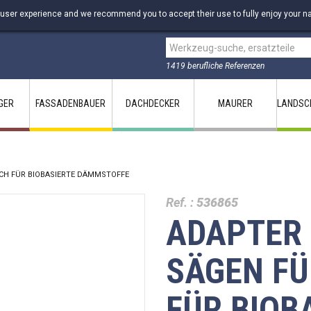
 user experience and we recommend you to accept their use to fully enjoy your na
1419 berufliche Referenzen
GER
FASSADENBAUER
DACHDECKER
MAURER
LANDSC
SCH FÜR BIOBASIERTE DÄMMSTOFFE
Ref. :
536865
ADAPTER 
SÄGEN FÜ
FÜR BIOB