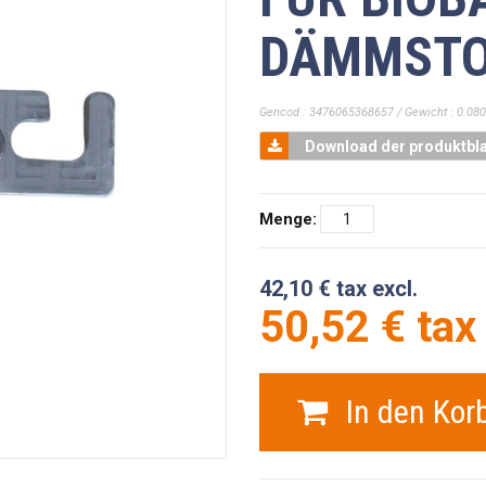
DÄMMSTO
Gencod : 3476065368657 / Gewicht : 0.080
Download der produktbla
Menge:
42,10 € tax excl.
50,52 € tax 
In den Kor