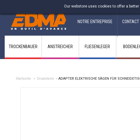
Fabricant francais depuis 1937
Our webstore uses cookies to offer a better
NOTRE ENTREPRISE
CONTACT
TROCKENBAUER
ANSTREICHER
FLIESENLEGER
BODENLE
Startseite
>
Ersatzteile
>
ADAPTER ELEKTRISCHE SÄGEN FÜR SCHNEIDETI