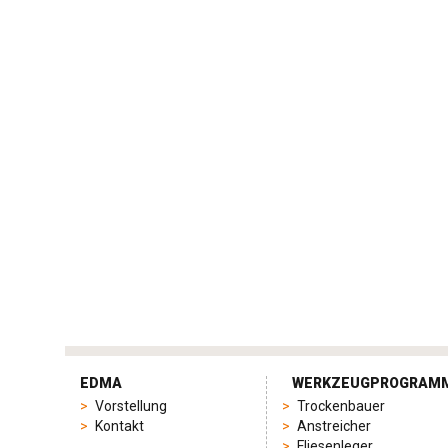
tag
heuer
EDMA
WERKZEUGPROGRAM
replica
Vorstellung
Trockenbauer
product
Kontakt
Anstreicher
range
Fliesenleger