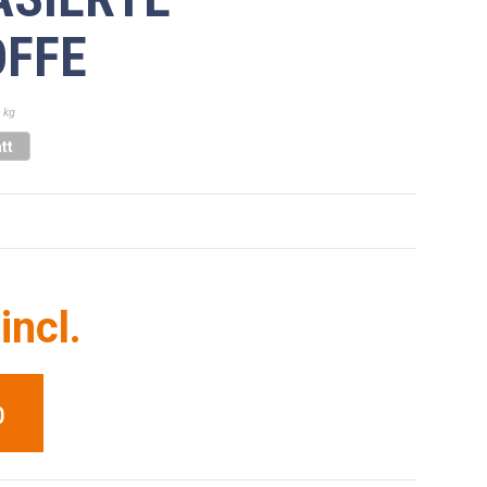
FFE
 kg
tt
incl.
b