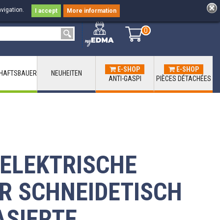
vigation.
I accept
More information
0
0
E-SHOP
E-SHOP
HAFTSBAUER
NEUHEITEN
ANTI-GASPI
PIÈCES DÉTACHÉES
ELEKTRISCHE
R SCHNEIDETISCH
ASIERTE