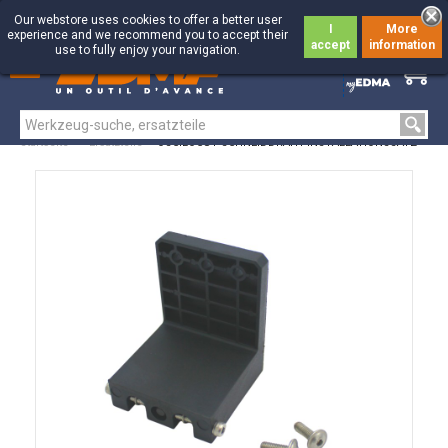
Our webstore uses cookies to offer a better user
I
More
experience and we recommend you to accept their
accept
information
use to fully enjoy your navigation.
0
0
Startseite
>
Ersatzteile
>
OSCILOCUT SCHNEIDDRAHT-INSTALLATIONSSATZ