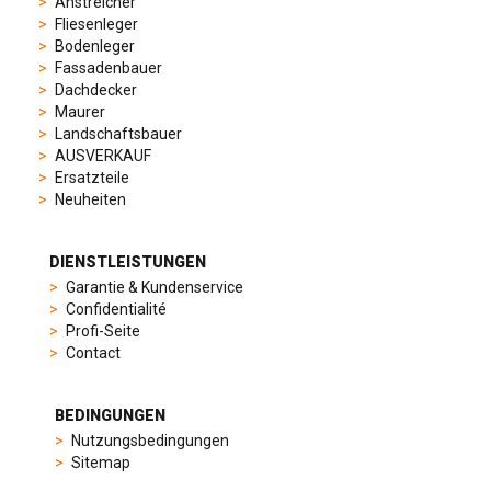
Anstreicher
to
Fliesenleger
elegant
Bodenleger
dress
Fassadenbauer
watches.
Dachdecker
Each
Maurer
model
Landschaftsbauer
is
AUSVERKAUF
chosen
Ersatzteile
for
Neuheiten
its
popularity
and
DIENSTLEISTUNGEN
timeless
Garantie & Kundenservice
appeal,
Confidentialité
then
Profi-Seite
recreated
Contact
using
careful
measurements
BEDINGUNGEN
and
Nutzungsbedingungen
durable
Sitemap
materials