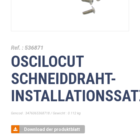
Ref. :
536871
OSCILOCUT
SCHNEIDDRAHT-
INSTALLATIONSSAT
Gencod : 3476065368718 / Gewicht : 0.112 kg
Download der produktblatt