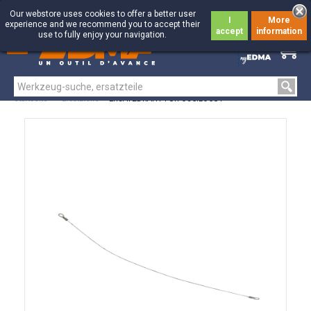
Our webstore uses cookies to offer a better user
I
More
experience and we recommend you to accept their
accept
information
use to fully enjoy your navigation.
0
0
Startseite
>
Ersatzteile
>
ERSATZDRAHT FÜR OSCILOCUT