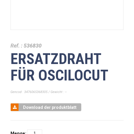
Ref. :
536830
ERSATZDRAHT
FÜR OSCILOCUT
Gencod : 3476065368305 / Gewicht : --
Download der produktblatt
Menge: