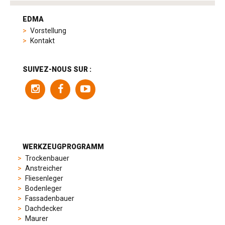
tag
heuer
EDMA
replica
Vorstellung
product
Kontakt
range
includes
a
SUIVEZ-NOUS SUR :
variety
of
models
to
suit
different
preferences,
from
WERKZEUGPROGRAMM
sporty
Trockenbauer
chronographs
Anstreicher
to
Fliesenleger
elegant
Bodenleger
dress
Fassadenbauer
watches.
Dachdecker
Each
Maurer