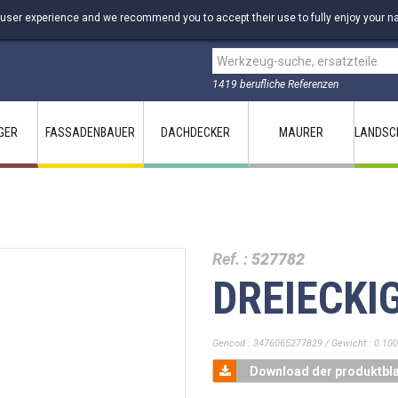
 user experience and we recommend you to accept their use to fully enjoy your na
1419 berufliche Referenzen
GER
FASSADENBAUER
DACHDECKER
MAURER
LANDSC
Ref. :
527782
DREIECKI
Gencod : 3476065277829 / Gewicht : 0.100
Download der produktbla