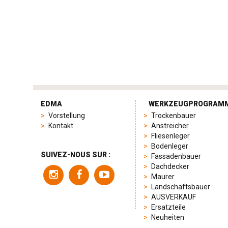
tag
heuer
EDMA
WERKZEUGPROGRAM
replica
Vorstellung
Trockenbauer
product
Kontakt
Anstreicher
range
Fliesenleger
includes
Bodenleger
a
SUIVEZ-NOUS SUR :
Fassadenbauer
variety
Dachdecker
of
Maurer
models
Landschaftsbauer
to
AUSVERKAUF
suit
Ersatzteile
different
Neuheiten
preferences,