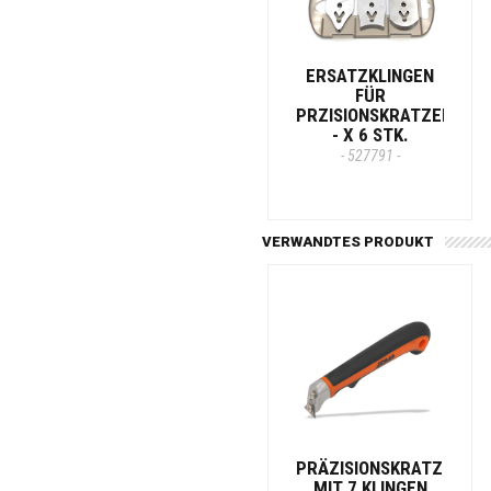
ERSATZKLINGEN
FÜR
PRZISIONSKRATZER
- X 6 STK.
- 527791 -
VERWANDTES PRODUKT
PRÄZISIONSKRATZER
MIT 7 KLINGEN