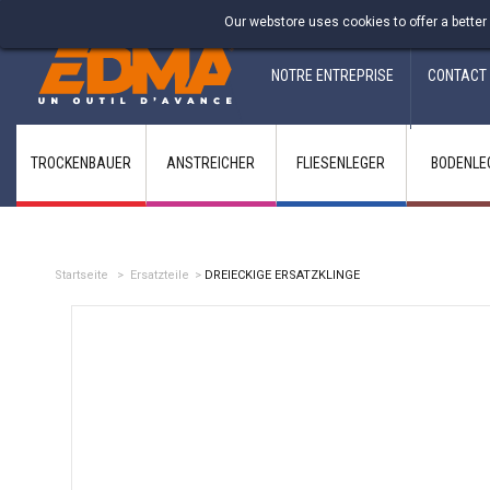
Fabricant francais depuis 1937
Our webstore uses cookies to offer a better
NOTRE ENTREPRISE
CONTACT
TROCKENBAUER
ANSTREICHER
FLIESENLEGER
BODENLE
Startseite
>
Ersatzteile
>
DREIECKIGE ERSATZKLINGE