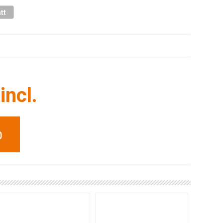
tt
incl.
b