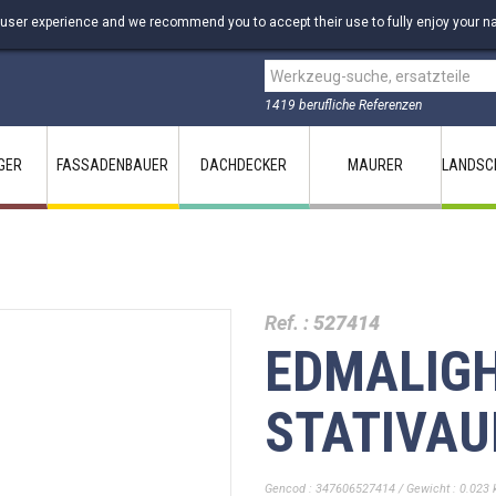
 user experience and we recommend you to accept their use to fully enjoy your na
1419 berufliche Referenzen
GER
FASSADENBAUER
DACHDECKER
MAURER
LANDSC
Ref. :
527414
EDMALIGH
STATIVA
Gencod : 347606527414 / Gewicht : 0.023 