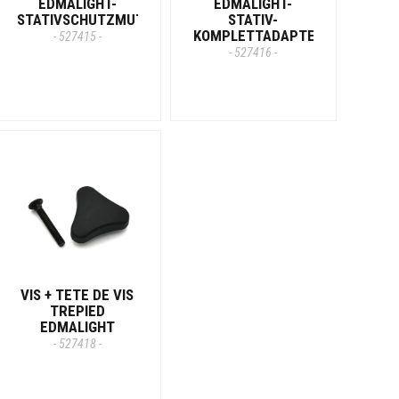
EDMALIGHT-
EDMALIGHT-
STATIVSCHUTZMUTTER
STATIV-
KOMPLETTADAPTER
- 527415 -
- 527416 -
VIS + TETE DE VIS
TREPIED
EDMALIGHT
- 527418 -