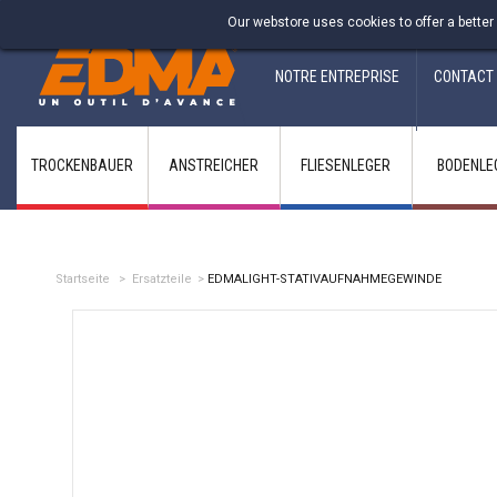
Fabricant francais depuis 1937
Our webstore uses cookies to offer a better
NOTRE ENTREPRISE
CONTACT
TROCKENBAUER
ANSTREICHER
FLIESENLEGER
BODENLE
Startseite
>
Ersatzteile
>
EDMALIGHT-STATIVAUFNAHMEGEWINDE