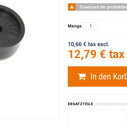
Download der produktbla
Menge:
10,66 € tax excl.
12,79 € tax 
In den Kor
ERSATZTEILE