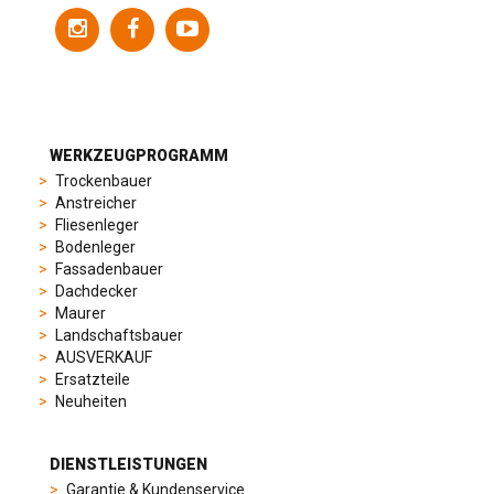
of
models
to
suit
different
preferences,
from
WERKZEUGPROGRAMM
sporty
Trockenbauer
chronographs
Anstreicher
to
Fliesenleger
elegant
Bodenleger
dress
Fassadenbauer
watches.
Dachdecker
Each
Maurer
model
Landschaftsbauer
is
AUSVERKAUF
chosen
Ersatzteile
for
Neuheiten
its
popularity
and
DIENSTLEISTUNGEN
timeless
Garantie & Kundenservice