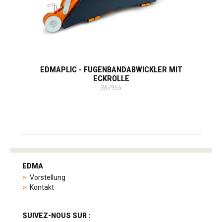
EDMAPLIC - FUGENBANDABWICKLER MIT
ECKROLLE
- 367955 -
tag
heuer
EDMA
replica
Vorstellung
product
Kontakt
range
includes
a
SUIVEZ-NOUS SUR :
variety