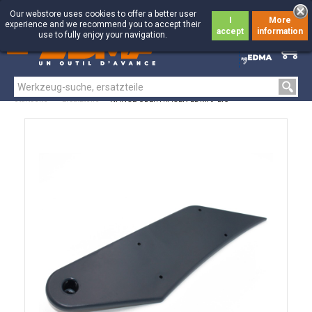
Our webstore uses cookies to offer a better user
I
More
experience and we recommend you to accept their
accept
information
use to fully enjoy your navigation.
0
0
Startseite
>
Ersatzteile
>
WANGE ÜBERTRAGEN EDMAPLIC