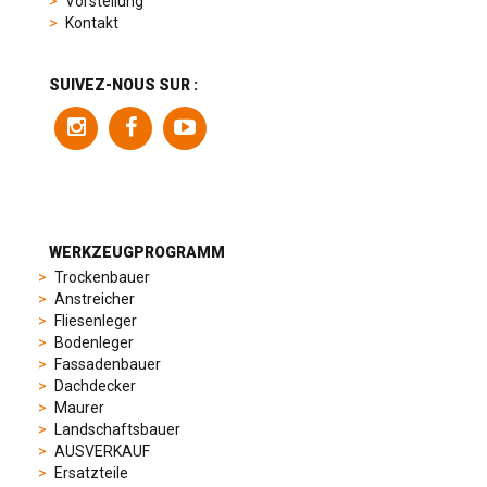
Vorstellung
product
Kontakt
range
includes
a
SUIVEZ-NOUS SUR :
variety
of
models
to
suit
different
preferences,
from
WERKZEUGPROGRAMM
sporty
Trockenbauer
chronographs
Anstreicher
to
Fliesenleger
elegant
Bodenleger
dress
Fassadenbauer
watches.
Dachdecker
Each
Maurer
model
Landschaftsbauer
is
AUSVERKAUF
chosen
Ersatzteile