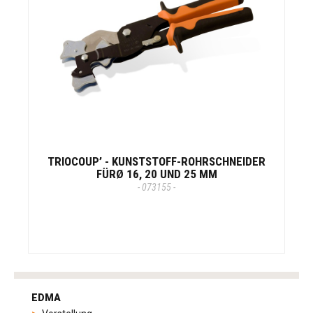
TRIOCOUP’ - KUNSTSTOFF-ROHRSCHNEIDER
FÜRØ 16, 20 UND 25 MM
- 073155 -
tag
heuer
EDMA
replica