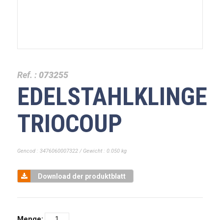
Ref. :
073255
EDELSTAHLKLINGE
TRIOCOUP
Gencod : 3476060007322 / Gewicht : 0.050 kg
Download der produktblatt
Menge: