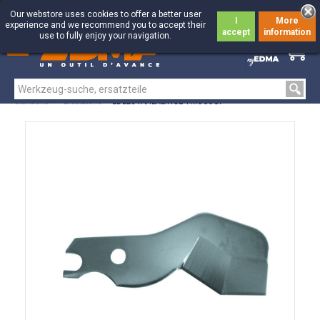
Our webstore uses cookies to offer a better user
I
More
experience and we recommend you to accept their
accept
information
use to fully enjoy your navigation.
0
0
Startseite
>
Ersatzteile
>
EDELSTAHLKLINGE TRIOCOUP