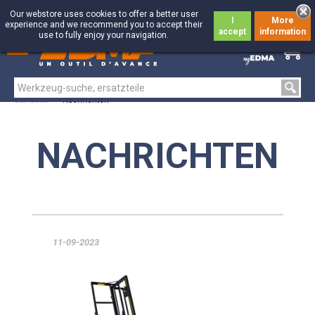
Our webstore uses cookies to offer a better user
I
More
experience and we recommend you to accept their
accept
information
use to fully enjoy your navigation.
0
0
Startseite
>
Nachrichten
NACHRICHTEN
11-09-2023