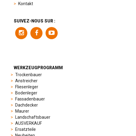
product
Kontakt
range
includes
a
SUIVEZ-NOUS SUR :
variety
of
models
to
suit
different
preferences,
from
WERKZEUGPROGRAMM
sporty
Trockenbauer
chronographs
Anstreicher
to
Fliesenleger
elegant
Bodenleger
dress
Fassadenbauer
watches.
Dachdecker
Each
Maurer
model
Landschaftsbauer
is
AUSVERKAUF
chosen
Ersatzteile
for
Neuheiten