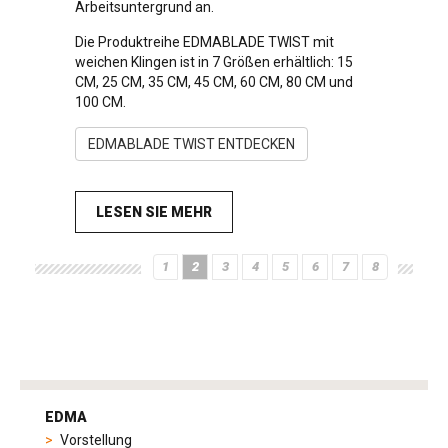
Arbeitsuntergrund an.
Die Produktreihe EDMABLADE TWIST mit
weichen Klingen ist in 7 Größen erhältlich: 15
CM, 25 CM, 35 CM, 45 CM, 60 CM, 80 CM und
100 CM.
EDMABLADE TWIST ENTDECKEN
LESEN SIE MEHR
1
2
3
4
5
6
7
8
tag
heuer
EDMA
replica
Vorstellung