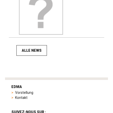
ALLE NEWS
tag
heuer
EDMA
replica
Vorstellung
product
Kontakt
range
includes
a
SUIVEZ-NOUS SUR :