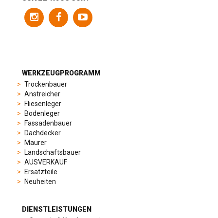
variety
of
models
to
suit
different
preferences,
from
WERKZEUGPROGRAMM
sporty
Trockenbauer
chronographs
Anstreicher
to
Fliesenleger
elegant
Bodenleger
dress
Fassadenbauer
watches.
Dachdecker
Each
Maurer
model
Landschaftsbauer
is
AUSVERKAUF
chosen
Ersatzteile
for
Neuheiten
its
popularity
and
DIENSTLEISTUNGEN