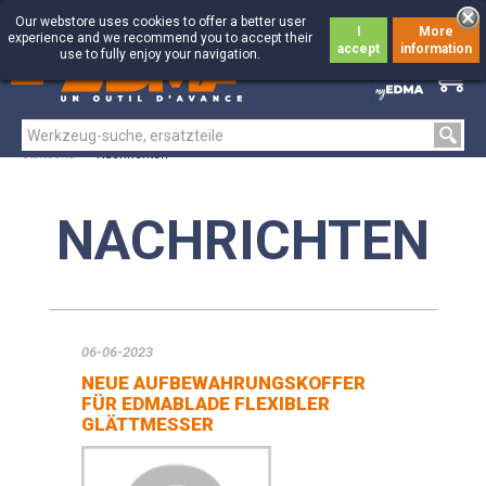
Our webstore uses cookies to offer a better user
I
More
experience and we recommend you to accept their
accept
information
use to fully enjoy your navigation.
0
0
Startseite
>
Nachrichten
NACHRICHTEN
06-06-2023
NEUE AUFBEWAHRUNGSKOFFER
FÜR EDMABLADE FLEXIBLER
GLÄTTMESSER