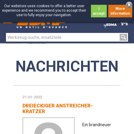
Our webstore uses cookies to offer a better user
I
More
experience and we recommend you to accept their
accept
information
use to fully enjoy your navigation.
0
0
Startseite
>
Nachrichten
NACHRICHTEN
21-01-2022
DREIECKIGER ANSTREICHER-
KRATZER
Ein brandneuer