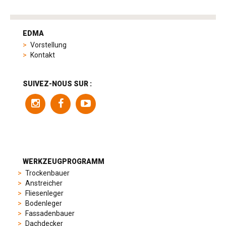
tag
heuer
EDMA
replica
Vorstellung
product
Kontakt
range
includes
a
SUIVEZ-NOUS SUR :
variety
of
models
to
suit
different
preferences,
from
WERKZEUGPROGRAMM
sporty
Trockenbauer
chronographs
Anstreicher
to
Fliesenleger
elegant
Bodenleger
dress
Fassadenbauer
watches.
Dachdecker