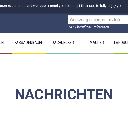
 user experience and we recommend you to accept their use to fully enjoy your na
1419 berufliche Referenzen
GER
FASSADENBAUER
DACHDECKER
MAURER
LANDSC
NACHRICHTEN