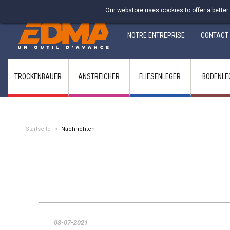
Fabricant francais depuis 1937
Our webstore uses cookies to offer a better
NOTRE ENTREPRISE
CONTACT
TROCKENBAUER
ANSTREICHER
FLIESENLEGER
BODENLE
Startseite
>
Nachrichten
08-07-2021