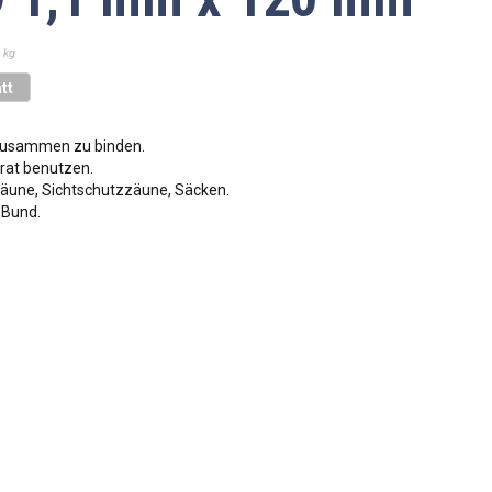
 kg
tt
 zusammen zu binden.
rat benutzen.
äune, Sichtschutzzäune, Säcken.
 Bund.