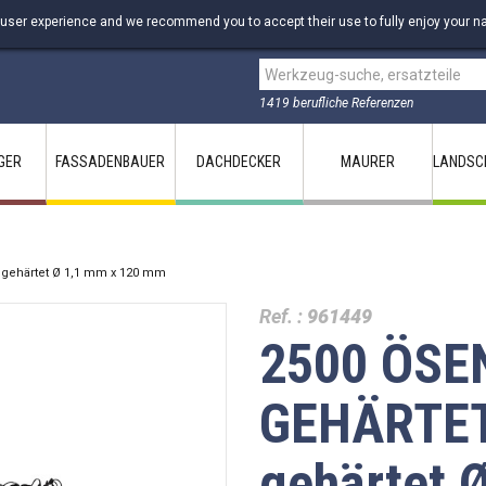
 user experience and we recommend you to accept their use to fully enjoy your na
1419 berufliche Referenzen
GER
FASSADENBAUER
DACHDECKER
MAURER
LANDSC
gehärtet Ø 1,1 mm x 120 mm
Ref. :
961449
2500 ÖSE
GEHÄRTET 
gehärtet 