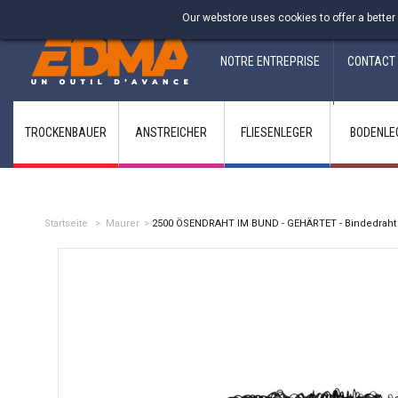
Fabricant francais depuis 1937
Our webstore uses cookies to offer a better
NOTRE ENTREPRISE
CONTACT
TROCKENBAUER
ANSTREICHER
FLIESENLEGER
BODENLE
Startseite
>
Maurer
>
2500 ÖSENDRAHT IM BUND - GEHÄRTET - Bindedraht 