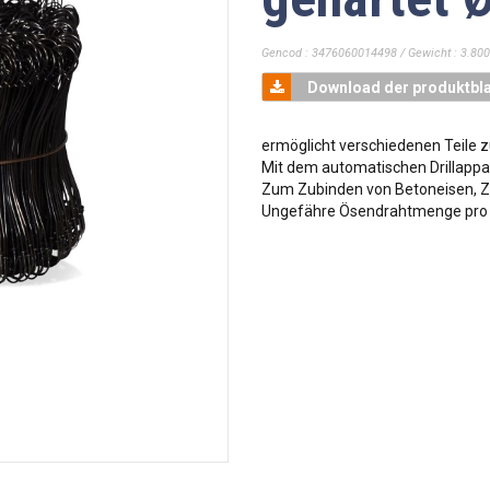
Gencod : 3476060014498 / Gewicht : 3.800
Download der produktbla
ermöglicht verschiedenen Teile
Mit dem automatischen Drillappa
Zum Zubinden von Betoneisen, Z
Ungefähre Ösendrahtmenge pro