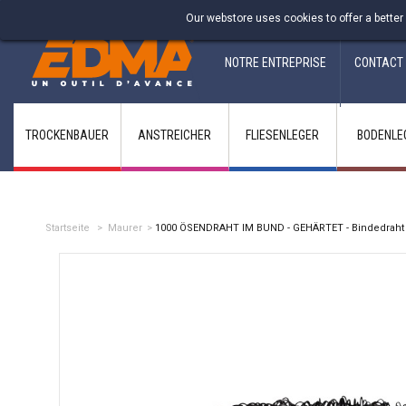
Fabricant francais depuis 1937
Our webstore uses cookies to offer a better
NOTRE ENTREPRISE
CONTACT
TROCKENBAUER
ANSTREICHER
FLIESENLEGER
BODENLE
Startseite
>
Maurer
>
1000 ÖSENDRAHT IM BUND - GEHÄRTET - Bindedraht 