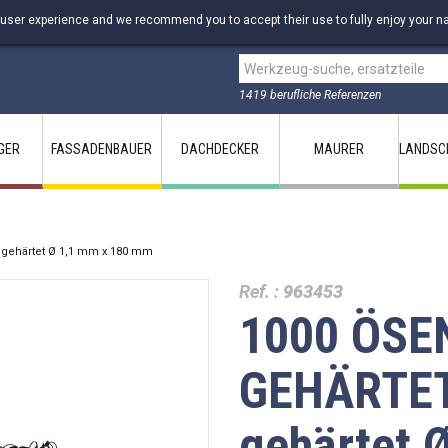
 user experience and we recommend you to accept their use to fully enjoy your na
1419 berufliche Referenzen
GER
FASSADENBAUER
DACHDECKER
MAURER
LANDSC
gehärtet Ø 1,1 mm x 180 mm
Ref. :
963453
1000 ÖSE
GEHÄRTET 
gehärtet 