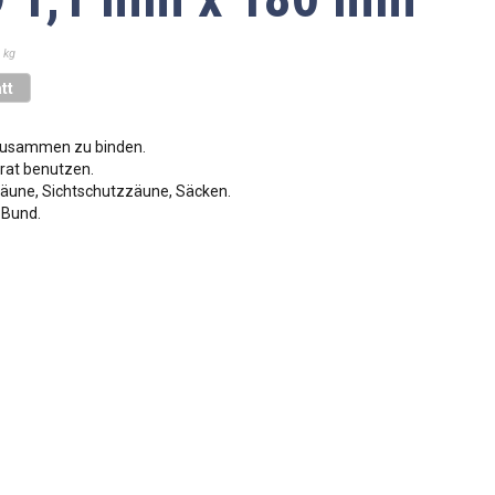
 kg
tt
 zusammen zu binden.
rat benutzen.
äune, Sichtschutzzäune, Säcken.
 Bund.