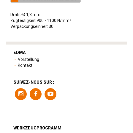
Draht-Ø 1,3 mm.
Zugfestigkeit 900 - 1100 N/mm².
Verpackungseinheit 30.
tag
heuer
EDMA
replica
Vorstellung
product
Kontakt
range
includes
a
SUIVEZ-NOUS SUR :
variety
of
models
to
suit
different
preferences,
from
WERKZEUGPROGRAMM