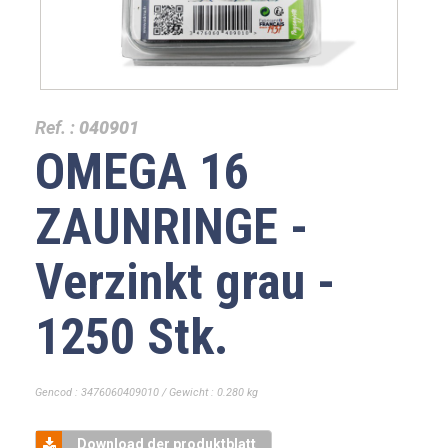
Ref. :
040901
OMEGA 16
ZAUNRINGE -
Verzinkt grau -
1250 Stk.
Gencod : 3476060409010 / Gewicht : 0.280 kg
Download der produktblatt