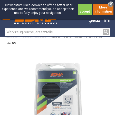
Our webstore uses cookies to offer a better user
I
More
experience and we recommend you to accept their
accept
information
use to fully enjoy your navigation.
0
0
Startseite
>
Landschaftsbauer
>
OMEGA 16 ZAUNRINGE - Verzinkt grau -
1250 Stk.