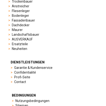
sporty
Trockenbauer
chronographs
Anstreicher
to
Fliesenleger
elegant
Bodenleger
dress
Fassadenbauer
watches.
Dachdecker
Each
Maurer
model
Landschaftsbauer
is
AUSVERKAUF
chosen
Ersatzteile
for
Neuheiten
its
popularity
and
DIENSTLEISTUNGEN
timeless
Garantie & Kundenservice
appeal,
Confidentialité
then
Profi-Seite
recreated
Contact
using
careful
measurements
BEDINGUNGEN
and
Nutzungsbedingungen
durable
Sitemap