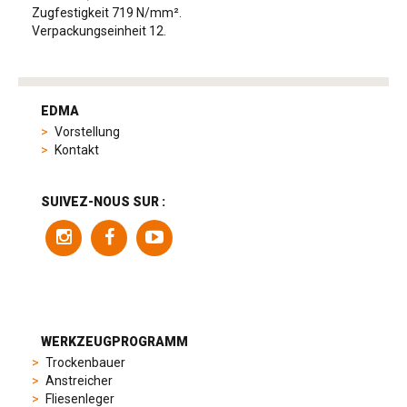
Zugfestigkeit 719 N/mm².
Verpackungseinheit 12.
tag
heuer
EDMA
replica
Vorstellung
product
Kontakt
range
includes
a
SUIVEZ-NOUS SUR :
variety
of
models
to
suit
different
preferences,
from
WERKZEUGPROGRAMM
sporty
Trockenbauer
chronographs
Anstreicher
to
Fliesenleger