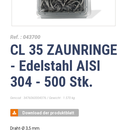
Ref. :
043700
CL 35 ZAUNRINGE
- Edelstahl AISI
304 - 500 Stk.
Gencod : 3476060004376 / Gewicht : 1.570 kg
Download der produktblatt
Draht-Ø 3,5 mm.