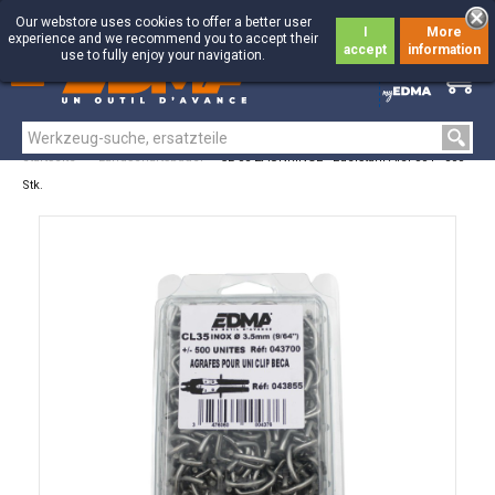
Our webstore uses cookies to offer a better user
I
More
experience and we recommend you to accept their
accept
information
use to fully enjoy your navigation.
0
0
Startseite
>
Landschaftsbauer
>
CL 35 ZAUNRINGE - Edelstahl AISI 304 - 500
Stk.