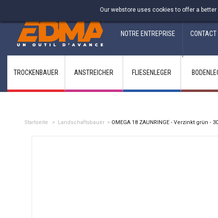
Fabricant francais depuis 1937
Our webstore uses cookies to offer a better
NOTRE ENTREPRISE
CONTACT
TROCKENBAUER
ANSTREICHER
FLIESENLEGER
BODENLE
Startseite
>
Landschaftsbauer
>
OMEGA 18 ZAUNRINGE - Verzinkt grün - 30