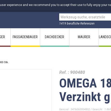
 user experience and we recommend you to accept their use to fully enjoy your na
1419 berufliche Referenzen
GER
FASSADENBAUER
DACHDECKER
MAURER
LANDSC
00 Stk.
Ref. :
900480
OMEGA 18
Verzinkt g
Gencod : 3476060004802 / Gewicht : 1.860