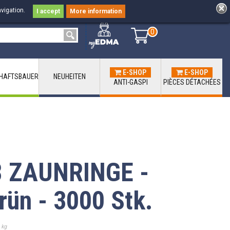
vigation.
I accept
More information
0
0
E-SHOP
E-SHOP
HAFTSBAUER
NEUHEITEN
ANTI-GASPI
PIÈCES DÉTACHÉES
 ZAUNRINGE -
rün - 3000 Stk.
 kg