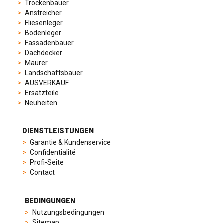
sporty
Trockenbauer
chronographs
Anstreicher
to
Fliesenleger
elegant
Bodenleger
dress
Fassadenbauer
watches.
Dachdecker
Each
Maurer
model
Landschaftsbauer
is
AUSVERKAUF
chosen
Ersatzteile
for
Neuheiten
its
popularity
and
DIENSTLEISTUNGEN
timeless
Garantie & Kundenservice
appeal,
Confidentialité
then
Profi-Seite
recreated
Contact
using
careful
measurements
BEDINGUNGEN
and
Nutzungsbedingungen
durable
Sitemap