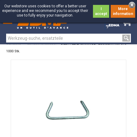
Our webstore uses cookies to offer a better user
I
More
experience and we recommend you to accept their
accept
information
use to fully enjoy your navigation.
0
0
Startseite
>
Landschaftsbauer
>
DELTA 22 ZAUNRINGE - Edelstahl AISI 316 -
1000 Stk.