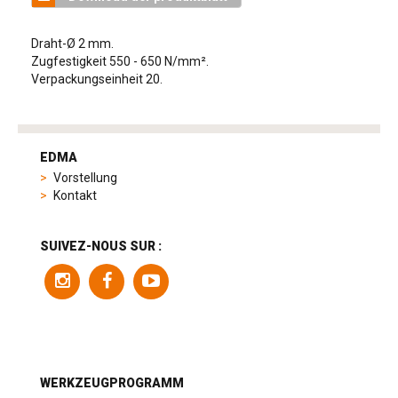
Draht-Ø 2 mm.
Zugfestigkeit 550 - 650 N/mm².
Verpackungseinheit 20.
tag
heuer
EDMA
replica
Vorstellung
product
Kontakt
range
includes
a
SUIVEZ-NOUS SUR :
variety
of
models
to
suit
different
preferences,
from
WERKZEUGPROGRAMM