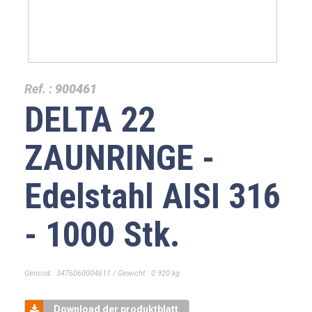
Ref. :
900461
DELTA 22
ZAUNRINGE -
Edelstahl AISI 316
- 1000 Stk.
Gencod : 3476060004611 / Gewicht : 0.920 kg
Download der produktblatt