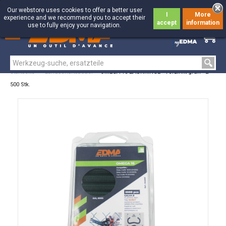
Our webstore uses cookies to offer a better user
I
More
experience and we recommend you to accept their
accept
information
use to fully enjoy your navigation.
0
0
Startseite
>
Landschaftsbauer
>
OMEGA 16 ZAUNRINGE - Verzinkt grün - 2
500 Stk.