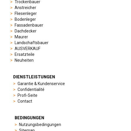
sporty
Trockenbauer
chronographs
Anstreicher
to
Fliesenleger
elegant
Bodenleger
dress
Fassadenbauer
watches.
Dachdecker
Each
Maurer
model
Landschaftsbauer
is
AUSVERKAUF
chosen
Ersatzteile
for
Neuheiten
its
popularity
and
DIENSTLEISTUNGEN
timeless
Garantie & Kundenservice
appeal,
Confidentialité
then
Profi-Seite
recreated
Contact
using
careful
measurements
BEDINGUNGEN
and
Nutzungsbedingungen
durable
Sitemap