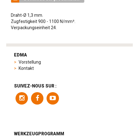
Draht-Ø 1,3 mm.
Zugfestigkeit 900 - 1100 N/mm².
Verpackungseinheit 24.
tag
heuer
EDMA
replica
Vorstellung
product
Kontakt
range
includes
a
SUIVEZ-NOUS SUR :
variety
of
models
to
suit
different
preferences,
from
WERKZEUGPROGRAMM