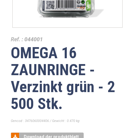
Ref. :
044001
OMEGA 16
ZAUNRINGE -
Verzinkt grün - 2
500 Stk.
Gencod : 3476060004406 / Gewicht : 0.470 kg
Download der produktblatt