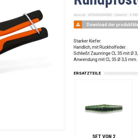
Gencod : 3476060004383 / Gewicht : 0.590
Download der produktbla
Starker Kiefer.
Handlich, mit Rückholfeder.
Schließt Zaunringe CL 35 mit Ø 
Anwendung mit CL 35 Ø 3,5 mm.
ERSATZTEILE
SET VON 2