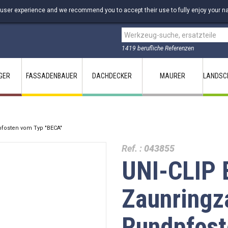
 user experience and we recommend you to accept their use to fully enjoy your na
1419 berufliche Referenzen
GER
FASSADENBAUER
DACHDECKER
MAURER
LANDSC
pfosten vom Typ "BECA"
Ref. :
043855
UNI-CLIP 
Zaunringz
Rundpfost