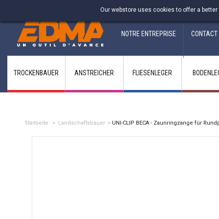
Fabricant francais depuis 1937
Our webstore uses cookies to offer a better
NOTRE ENTREPRISE
CONTACT
TROCKENBAUER
ANSTREICHER
FLIESENLEGER
BODENLE
Startseite
>
Landschaftsbauer
>
UNI-CLIP BECA - Zaunringzange für Rund