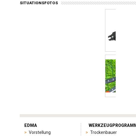
SITUATIONSFOTOS
tag
heuer
EDMA
WERKZEUGPROGRAM
replica
Vorstellung
Trockenbauer
product