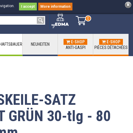
vigation.
I accept
More information
0
0
E-SHOP
E-SHOP
HAFTSBAUER
NEUHEITEN
ANTI-GASPI
PIÈCES DÉTACHÉES
KEILE-SATZ
 GRÜN 30-tlg - 80
 mm