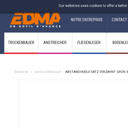
Fabricant francais depuis 1937
Our webstore uses cookies to offer a better
NOTRE ENTREPRISE
CONTACT
TROCKENBAUER
ANSTREICHER
FLIESENLEGER
BODENLE
Startseite
>
Landschaftsbauer
>
ABSTANDSKEILE-SATZ VERZAHNT GRÜN 30-t