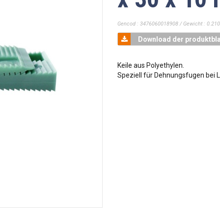
Gencod : 3476060018908 / Gewicht : 0.210
Download der produktbla
Keile aus Polyethylen.
Speziell für Dehnungsfugen bei 