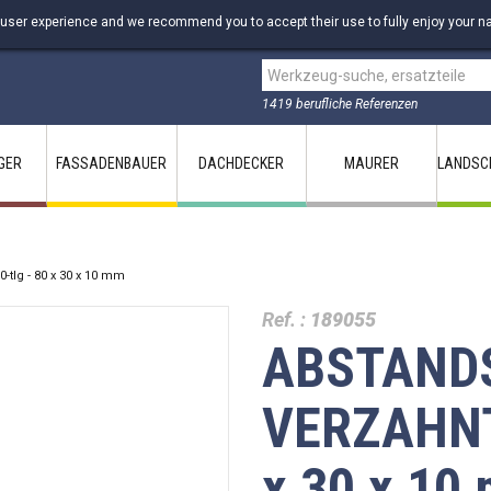
 user experience and we recommend you to accept their use to fully enjoy your na
1419 berufliche Referenzen
GER
FASSADENBAUER
DACHDECKER
MAURER
LANDSC
lg - 80 x 30 x 10 mm
Ref. :
189055
ABSTANDS
VERZAHNT
x 30 x 10