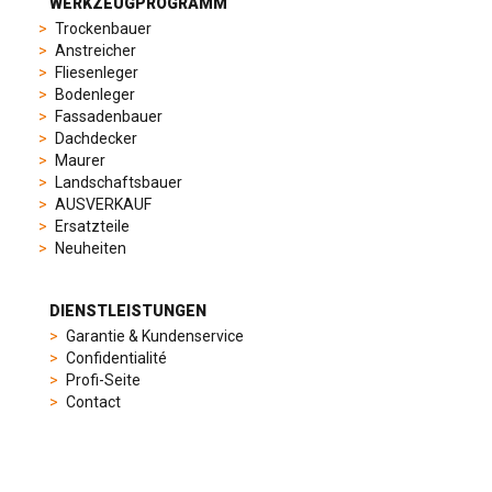
from
WERKZEUGPROGRAMM
sporty
Trockenbauer
chronographs
Anstreicher
to
Fliesenleger
elegant
Bodenleger
dress
Fassadenbauer
watches.
Dachdecker
Each
Maurer
model
Landschaftsbauer
is
AUSVERKAUF
chosen
Ersatzteile
for
Neuheiten
its
popularity
and
DIENSTLEISTUNGEN
timeless
Garantie & Kundenservice
appeal,
Confidentialité
then
Profi-Seite
recreated
Contact
using
careful
measurements
BEDINGUNGEN
and
Nutzungsbedingungen