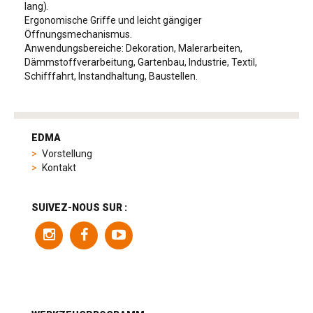
lang).
Ergonomische Griffe und leicht gängiger
Öffnungsmechanismus.
Anwendungsbereiche: Dekoration, Malerarbeiten,
Dämmstoffverarbeitung, Gartenbau, Industrie, Textil,
Schifffahrt, Instandhaltung, Baustellen.
tag
heuer
EDMA
replica
Vorstellung
product
Kontakt
range
includes
a
SUIVEZ-NOUS SUR :
variety
of
models
to
suit
different
preferences,