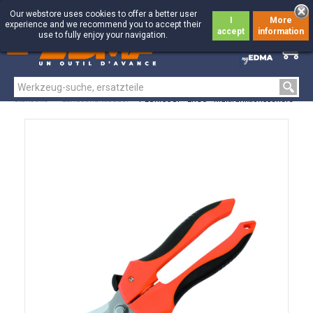
Our webstore uses cookies to offer a better user
I
More
experience and we recommend you to accept their
accept
information
use to fully enjoy your navigation.
0
0
Startseite
>
Landschaftsbauer
>
PLURICOUP' ERGO - Multifunktionsschere